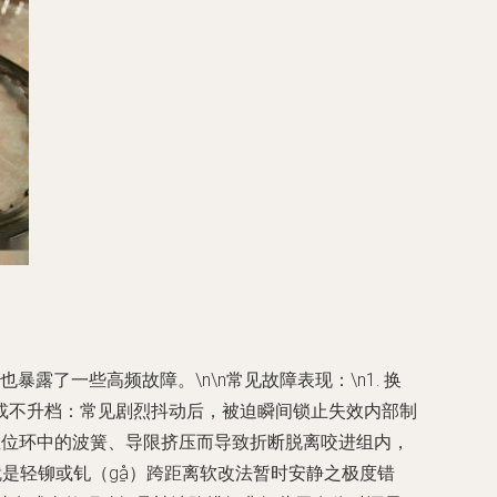
露了一些高频故障。\n\n常见故障表现：\n1. 换
延或不升档：常见剧烈抖动后，被迫瞬间锁止失效内部制
卡在位环中的波簧、导限挤压而导致折断脱离咬进组内，
是轻铆或钆（gå̱）跨距离软改法暂时安静之极度错