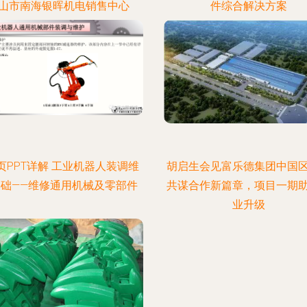
山市南海银晖机电销售中心
件综合解决方案
0页PPT详解 工业机器人装调维
胡启生会见富乐德集团中国
基础——维修通用机械及零部件
共谋合作新篇章，项目一期
业升级