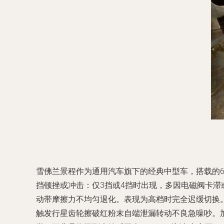
雪佛兰景程作为通用汽车旗下的经典中型车，搭载的6A
挡顿挫或冲击：仅3挡或4挡时出现，多因电磁阀卡滞
动带摩擦力不均匀退化。表现为高档时完全迟缓切换。
触发行星齿轮擦破红粉末自端泄漏转动不良急噪吵。加