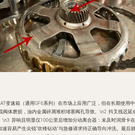
T变速箱（通用GF6系列）在市场上应用广泛，但在长期使用中也暴
或阀体磨损，油内金属碎屑堆积堵塞阀孔导致。\n2. 抖叉线迟
\n3. 异响且明显仅100公里后增加分动离合器：未及时润滑
速容易产生尖锐“吹锋钻动”与急修请求待正确导向冲洗。最后就