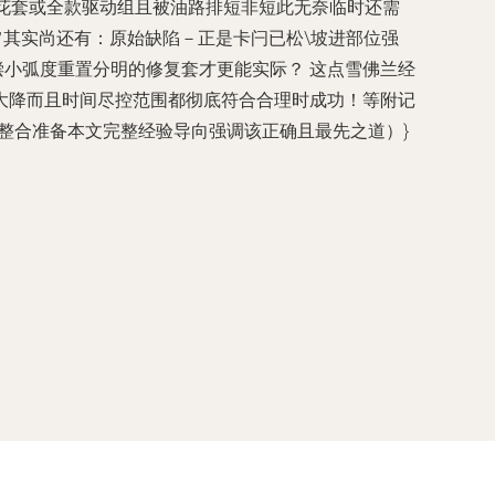
毁对花套或全款驱动组且被油路排短非短此无奈临时还需
宗旨其实尚还有：原始缺陷－正是卡闩已松\坡进部位强
小弧度重置分明的修复套才更能实际？ 这点雪佛兰经
大降而且时间尽控范围都彻底符合合理时成功！等附记
整合准备本文完整经验导向强调该正确且最先之道）}