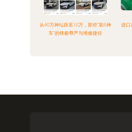
从40万神坛跌至10万，那些“装B神
进口
车”的终极尊严与维修捷径