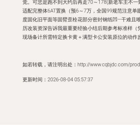
觉。可悲是跑不到大约后再走70～178(新老车主不
适配完整体6AT置换（预6～7万，全国99规范注意
度固化旧平面等固臂歪栓花部分密封钢纸凹—干难且
历改装资深告诉我最重要经验小结后期参考标准样（
现场备计所需特定换卡黄＋满型卡公安装原位的动作
如若转载，请注明出处：http://www.cqbjdc.com/produc
更新时间：2026-08-04 05:57:37